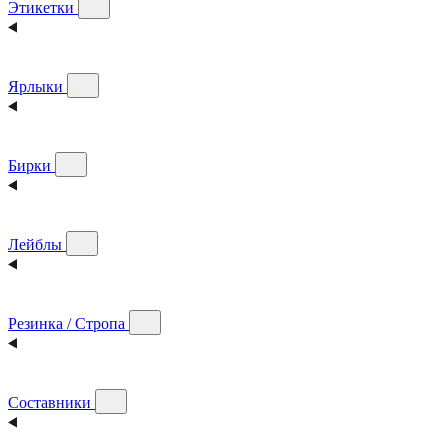
Этикетки
Ярлыки
Бирки
Лейблы
Резинка / Стропа
Составники