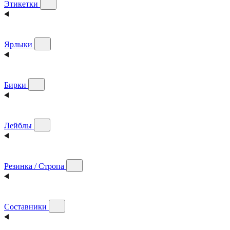
Этикетки
Ярлыки
Бирки
Лейблы
Резинка / Стропа
Составники