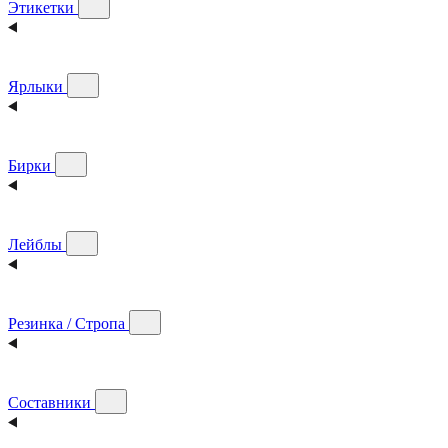
Этикетки
Ярлыки
Бирки
Лейблы
Резинка / Стропа
Составники