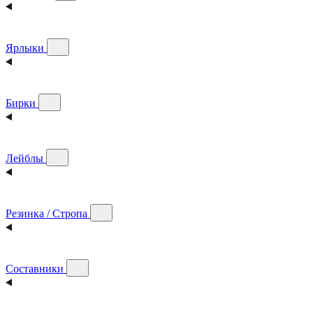
Ярлыки
Бирки
Лейблы
Резинка / Стропа
Составники