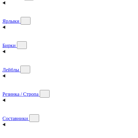
Ярлыки
Бирки
Лейблы
Резинка / Стропа
Составники