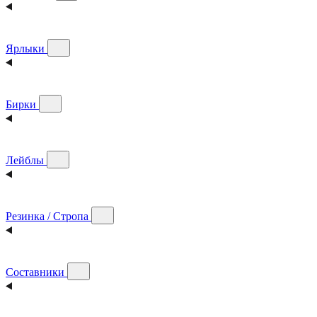
Ярлыки
Бирки
Лейблы
Резинка / Стропа
Составники