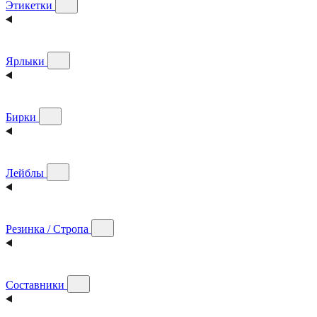
Этикетки
Ярлыки
Бирки
Лейблы
Резинка / Стропа
Составники