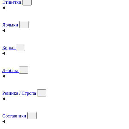
Этикетки
Ярлыки
Бирки
Лейблы
Резинка / Стропа
Составники