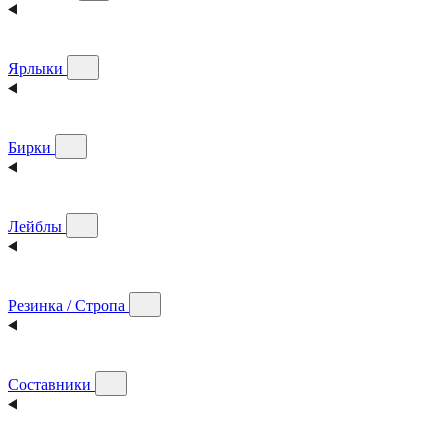
Ярлыки
Бирки
Лейблы
Резинка / Стропа
Составники