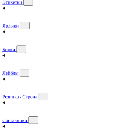
Этикетки
Ярлыки
Бирки
Лейблы
Резинка / Стропа
Составники