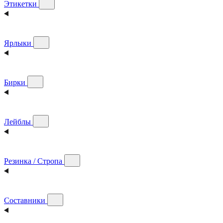
Этикетки
Ярлыки
Бирки
Лейблы
Резинка / Стропа
Составники