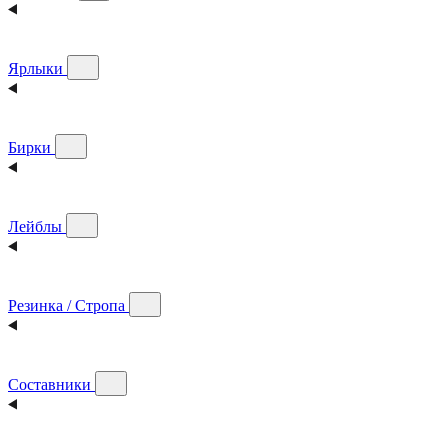
Ярлыки
Бирки
Лейблы
Резинка / Стропа
Составники