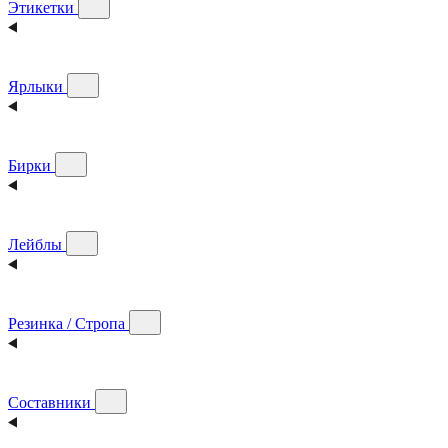
Этикетки
Ярлыки
Бирки
Лейблы
Резинка / Стропа
Составники