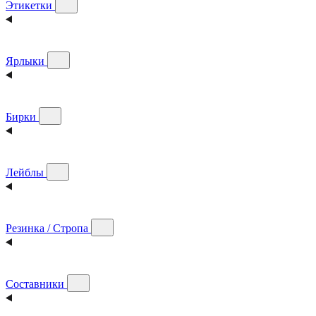
Этикетки
Ярлыки
Бирки
Лейблы
Резинка / Стропа
Составники