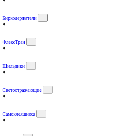
Биркодержатели
ФлексТран
Шильдики
Светоотражающие
Самоклеящиеся