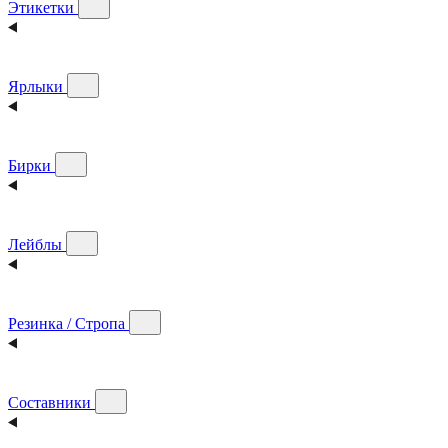
Этикетки
Ярлыки
Бирки
Лейблы
Резинка / Стропа
Составники