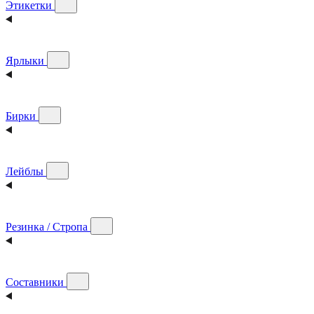
Этикетки
Ярлыки
Бирки
Лейблы
Резинка / Стропа
Составники