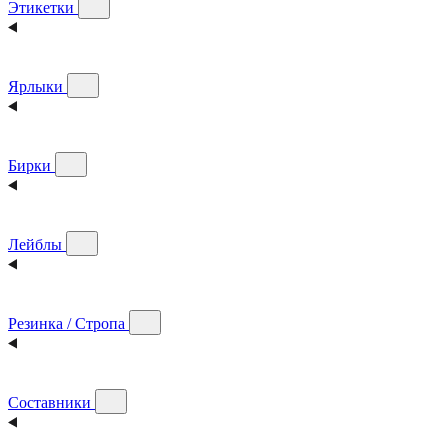
Этикетки
Ярлыки
Бирки
Лейблы
Резинка / Стропа
Составники