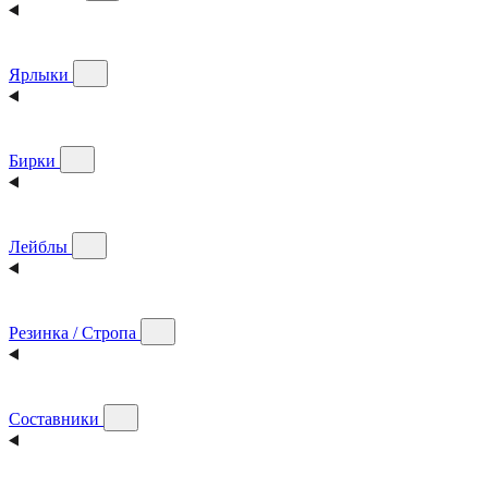
Ярлыки
Бирки
Лейблы
Резинка / Стропа
Составники