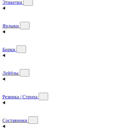
Этикетки
Ярлыки
Бирки
Лейблы
Резинка / Стропа
Составники