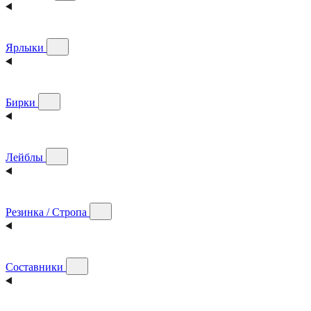
Ярлыки
Бирки
Лейблы
Резинка / Стропа
Составники