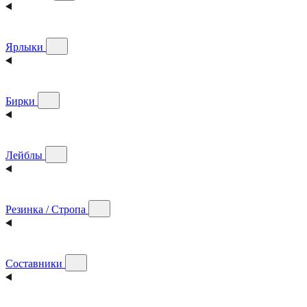
Ярлыки
Бирки
Лейблы
Резинка / Стропа
Составники