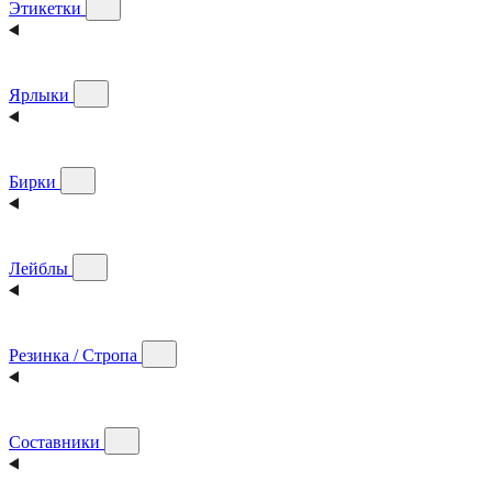
Этикетки
Ярлыки
Бирки
Лейблы
Резинка / Стропа
Составники