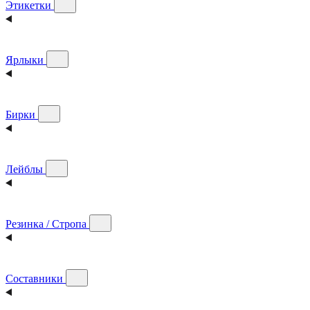
Этикетки
Ярлыки
Бирки
Лейблы
Резинка / Стропа
Составники